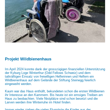
Projekt Wildbienenhaus
Im April 2024 konnte dank der grosszügigen finanziellen Unterstützung
der Kyburg Loge Winterthur (Odd Fellows Schweiz) und dem
tatkräftigen Einsatz von freiwilligen Helferinnen und Helfern ein
Wildbienenhaus auf dem Gelände der Stiftung Steinegg feierlich
eingeweiht werden.
Kaum war das Haus enthüllt, bekundeten schon die ersten Wildbienen
ihr Interesse an den Kammern. Bis heute ist ein emsiges Treiben am
Haus zu beobachten. Viele Nistplätze sind schon besetzt und die
Larven werden ihre Winterruhe im Hotel finden.
Immer wieder ziehen die vielen Fluggäste die Kinder aus der