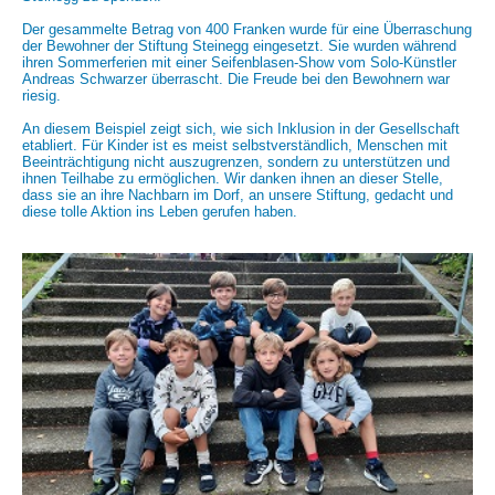
Der gesammelte Betrag von 400 Franken wurde für eine Überraschung
der Bewohner der Stiftung Steinegg eingesetzt. Sie wurden während
ihren Sommerferien mit einer Seifenblasen-Show vom Solo-Künstler
Andreas Schwarzer überrascht. Die Freude bei den Bewohnern war
riesig.
An diesem Beispiel zeigt sich, wie sich Inklusion in der Gesellschaft
etabliert. Für Kinder ist es meist selbstverständlich, Menschen mit
Beeinträchtigung nicht auszugrenzen, sondern zu unterstützen und
ihnen Teilhabe zu ermöglichen. Wir danken ihnen an dieser Stelle,
dass sie an ihre Nachbarn im Dorf, an unsere Stiftung, gedacht und
diese tolle Aktion ins Leben gerufen haben.