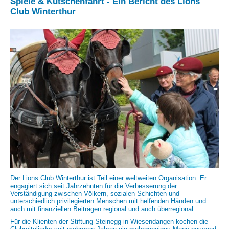
Spiele & Kutschenfahrt - Ein Bericht des Lions
Club Winterthur
Der Lions Club Winterthur ist Teil einer weltweiten Organisation. Er
engagiert sich seit Jahrzehnten für die Verbesserung der
Verständigung zwischen Völkern, sozialen Schichten und
unterschiedlich privilegierten Menschen mit helfenden Händen und
auch mit finanziellen Beiträgen regional und auch überregional.
Für die Klienten der Stiftung Steinegg in Wiesendangen kochen die