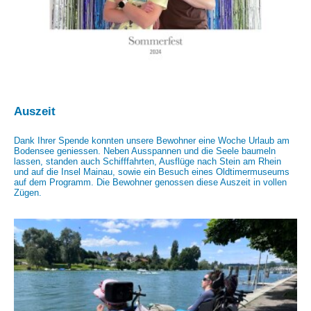
Auszeit
Dank Ihrer Spende konnten unsere Bewohner eine Woche Urlaub am
Bodensee geniessen. Neben Ausspannen und die Seele baumeln
lassen, standen auch Schifffahrten, Ausflüge nach Stein am Rhein
und auf die Insel Mainau, sowie ein Besuch eines Oldtimermuseums
auf dem Programm. Die Bewohner genossen diese Auszeit in vollen
Zügen.