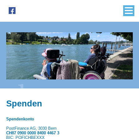
Spenden
Spendenkonto
PostFinance AG, 3030 Bern
CH87 0900 0000 8400 4467 3
BIC: POFICHBEXXX