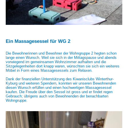
Ein Massagesessel für WG 2
Die Bewohnerinnen und Bewohner der Wohngruppe 2 hegten schon
lange einen Wunsch. Weil sie sich in der Mittagspause und abends
vorwiegend im gemeinsamen Wohnzimmer aufhalten und die
Sitzgelegenheiten dort knapp waren, wünschten sie sich ein weiteres
Möbel in Form eines Massagesessels zum Relaxen.
Dank der finanziellen Unterstützung des Kiwanisclubs Winterthur-
Kyburg und weiteren Spendern, konnten wir unseren Bewohnenden
diesen Wunsch erfüllen und einen hochwertigen Massagesessel
kaufen. Die Freude über den Sessel ist gross und er findet regen
Gebrauch; übrigens auch von Bewohnenden der benachbarten
Wohngruppe.